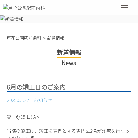
コ
ン
テ
ン
ツ
芦花公園駅前歯科
新着情報
へ
ス
新着情報
キ
News
ッ
プ
6月の矯正日のご案内
2025.05.22
お知らせ
🦷 6/15(日) AM
当院の矯正は、矯正を専門とする専門医2名が診療を行なっ