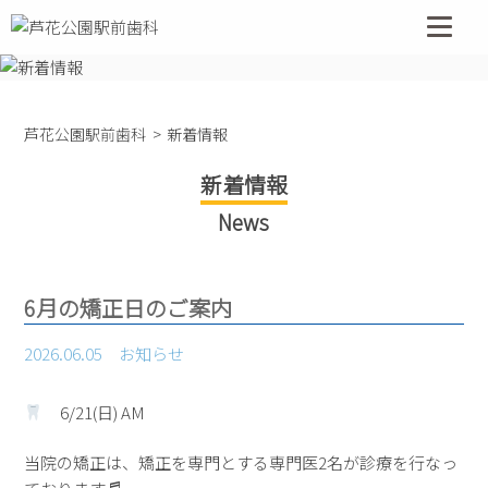
コ
ン
テ
ン
ツ
芦花公園駅前歯科
新着情報
へ
ス
新着情報
キ
News
ッ
プ
6月の矯正日のご案内
2026.06.05
お知らせ
6/21(日) AM
当院の矯正は、矯正を専門とする専門医2名が診療を行なっ