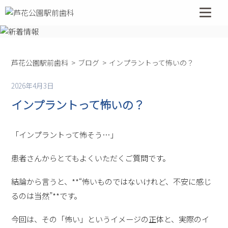
コ
ン
テ
ン
ツ
芦花公園駅前歯科
ブログ
インプラントって怖いの？
へ
ス
2026年4月3日
キ
インプラントって怖いの？
ッ
プ
「インプラントって怖そう…」
患者さんからとてもよくいただくご質問です。
結論から言うと、**“怖いものではないけれど、不安に感じ
るのは当然”**です。
今回は、その「怖い」というイメージの正体と、実際のイ