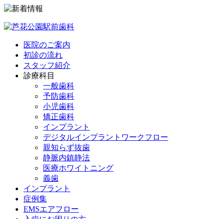
コ
ン
テ
ン
医院のご案内
ツ
初診の流れ
へ
スタッフ紹介
ス
診療科目
キ
一般歯科
ッ
予防歯科
プ
小児歯科
矯正歯科
インプラント
デジタルインプラントワークフロー
親知らず抜歯
静脈内鎮静法
医療ホワイトニング
義歯
インプラント
症例集
EMSエアフロー