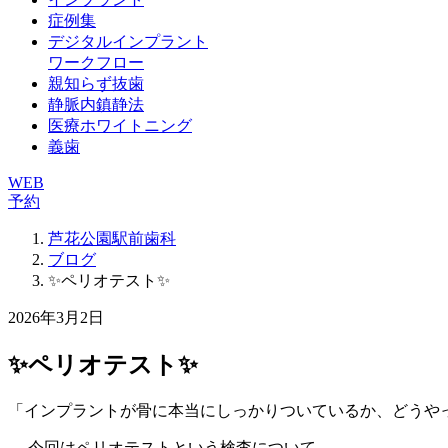
症例集
デジタルインプラント
ワークフロー
親知らず抜歯
静脈内鎮静法
医療ホワイトニング
義歯
WEB
予約
芦花公園駅前歯科
ブログ
✨ペリオテスト✨
2026年3月2日
✨ペリオテスト✨
「インプラントが骨に本当にしっかりついているか、どうや
― 今回はペリオテストという検査について ―