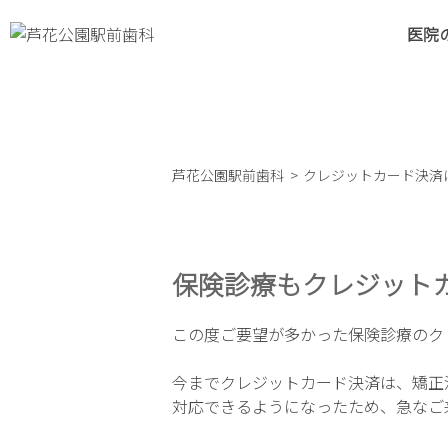
コ
医院
ン
テ
ン
ツ
へ
ス
芦花公園駅前歯科
クレジットカード決済
キ
ッ
プ
保険診療もクレジット
この度ご要望が多かった保険診療のク
今までクレジットカード決済は、矯正
対応できるようになったため、急なご